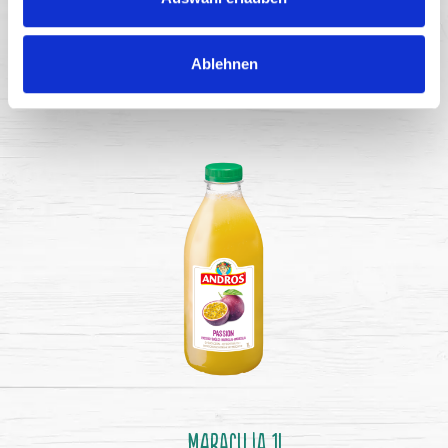
Ablehnen
Liči 1l
MARACUJA 1l