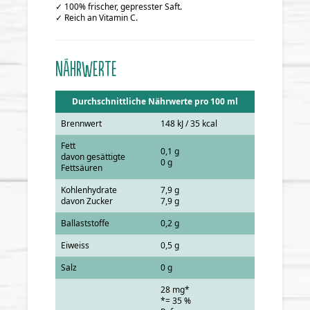
✓ 100% frischer, gepresster Saft.
✓ Reich an Vitamin C.
Nährwerte
Durchschnittliche Nährwerte pro 100 ml
Brennwert
148 kJ / 35 kcal
Fett
0,1 g
davon gesättigte
0 g
Fettsäuren
Kohlenhydrate
7,9 g
davon Zucker
7,9 g
Ballaststoffe
0,2 g
Eiweiss
0,5 g
Salz
0 g
28 mg*
*= 35 %