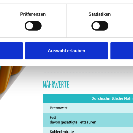
ZUTATEN
Präferenzen
Statistiken
MANDELdrink 54% (Wasser, MANDELN 1,4%), f
Kokosnussextrakt) Zucker, Kokosnusscreme (K
löslicher Kaffee 0,6%, natürliches Kaffeearom
Carrageen (Algenextrakt) - Johannisbrotkern
Speisefettsäuren (Raps), Salz, natürliches Va
Auswahl erlauben
Kann andere Schalenfrüchte enthalten.
Nährwerte
Durchschnittliche Nähr
Brennwert
Fett
davon gesättigte Fettsäuren
Kohlenhydrate