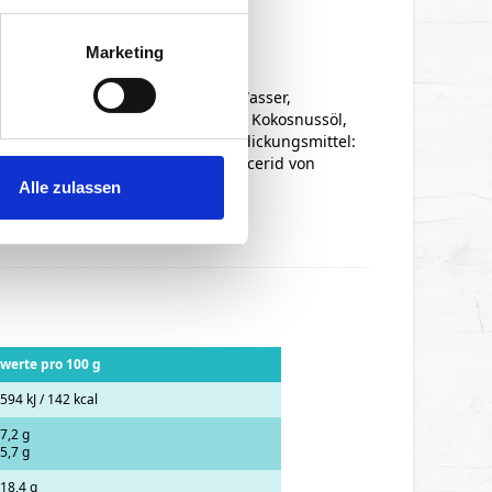
Marketing
ettreduzierte Kokosnussmilch (Wasser,
okosnussextrakt, Wasser), Stärke, Kokosnussöl,
a, Karamell (Zucker, Wasser), Verdickungsmittel:
mehl, Emulgator: Mono- und Diglycerid von
nillearoma.
Alle zulassen
werte pro 100 g
594 kJ / 142 kcal
7,2 g
5,7 g
18,4 g