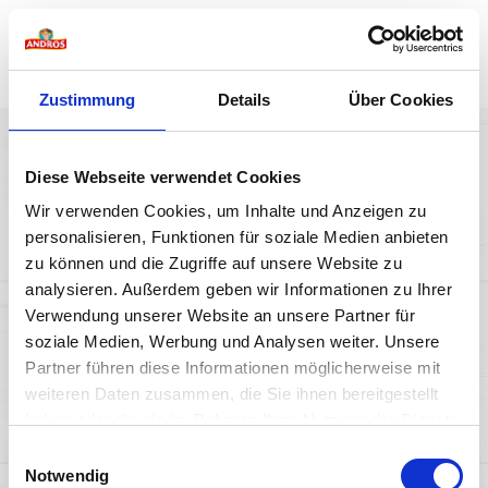
Ugrás a tartalomra
Zustimmung
Details
Über Cookies
Diese Webseite verwendet Cookies
VEGÁN JOGHURT-
Wir verwenden Cookies, um Inhalte und Anzeigen zu
ALTERNATÍVÁINK ÉS
personalisieren, Funktionen für soziale Medien anbieten
zu können und die Zugriffe auf unsere Website zu
DESSZERTJEINK
analysieren. Außerdem geben wir Informationen zu Ihrer
Verwendung unserer Website an unsere Partner für
TUDJON MEG TÖBBET
soziale Medien, Werbung und Analysen weiter. Unsere
Partner führen diese Informationen möglicherweise mit
weiteren Daten zusammen, die Sie ihnen bereitgestellt
haben oder die sie im Rahmen Ihrer Nutzung der Dienste
So Fruity
gesammelt haben.
Einwilligungsauswahl
Notwendig