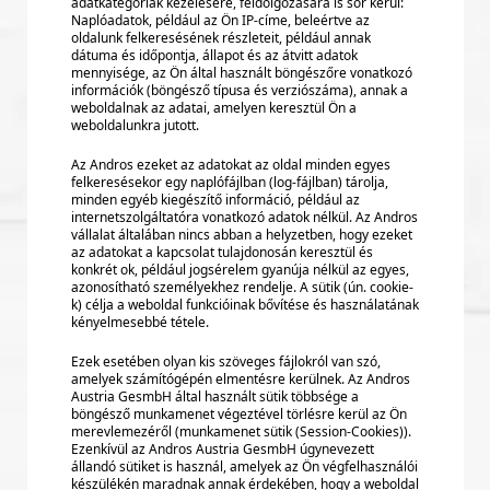
adatkategóriák kezelésére, feldolgozására is sor kerül:
Naplóadatok, például az Ön IP-címe, beleértve az
oldalunk felkeresésének részleteit, például annak
dátuma és időpontja, állapot és az átvitt adatok
mennyisége, az Ön által használt böngészőre vonatkozó
információk (böngésző típusa és verziószáma), annak a
weboldalnak az adatai, amelyen keresztül Ön a
weboldalunkra jutott.
Az Andros ezeket az adatokat az oldal minden egyes
felkeresésekor egy naplófájlban (log-fájlban) tárolja,
minden egyéb kiegészítő információ, például az
internetszolgáltatóra vonatkozó adatok nélkül. Az Andros
vállalat általában nincs abban a helyzetben, hogy ezeket
az adatokat a kapcsolat tulajdonosán keresztül és
konkrét ok, például jogsérelem gyanúja nélkül az egyes,
azonosítható személyekhez rendelje. A sütik (ún. cookie-
k) célja a weboldal funkcióinak bővítése és használatának
kényelmesebbé tétele.
Ezek esetében olyan kis szöveges fájlokról van szó,
amelyek számítógépén elmentésre kerülnek. Az Andros
Austria GesmbH által használt sütik többsége a
böngésző munkamenet végeztével törlésre kerül az Ön
merevlemezéről (munkamenet sütik (Session-Cookies)).
Ezenkívül az Andros Austria GesmbH úgynevezett
állandó sütiket is használ, amelyek az Ön végfelhasználói
készülékén maradnak annak érdekében, hogy a weboldal