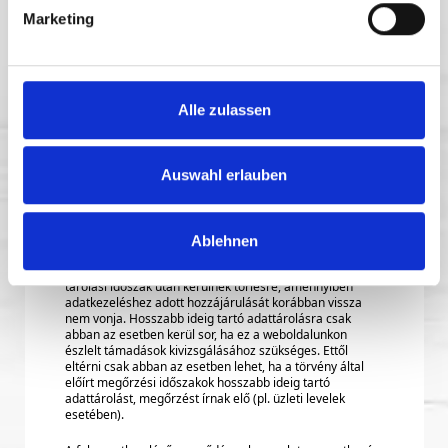
áll.
Marketing
Ezenkívül a következő szervek is megkaphatják az Ön
adatait: • az általunk például az informatikai
szolgáltatások, a logisztika, a tárhelyszolgáltatás stb.
területén igénybe vett azon adatfeldolgozók (az Általános
adatvédelmi rendelet (DSGVO) 28. cikke szerint), akik az
Alle zulassen
Ön adatait utasításainknak megfelelően kezelik,
dolgozzák fel számunkra, • állami szervek és
közintézmények (adóhatóságok stb.) - jogi (törvényben
rögzített) vagy hatósági kötelezettség esetén (megőrzési
Auswahl erlauben
kötelezettség), vagy • egyéb szervek, amelyek esetében
Ön hozzájárult az adattovábbításhoz.
Mennyi ideig tároljuk az Ön személyes adatait?
Ablehnen
Az Ön személyes adatai a szokásos három hónapos
tárolási időszak után kerülnek törlésre, amennyiben
adatkezeléshez adott hozzájárulását korábban vissza
nem vonja. Hosszabb ideig tartó adattárolásra csak
abban az esetben kerül sor, ha ez a weboldalunkon
észlelt támadások kivizsgálásához szükséges. Ettől
eltérni csak abban az esetben lehet, ha a törvény által
előírt megőrzési időszakok hosszabb ideig tartó
adattárolást, megőrzést írnak elő (pl. üzleti levelek
esetében).