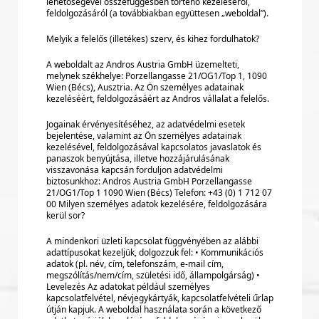
lehetőségével összefüggésben történő kezeléséről,
feldolgozásáról (a továbbiakban együttesen „weboldal”).
Melyik a felelős (illetékes) szerv, és kihez fordulhatok?
A weboldalt az Andros Austria GmbH üzemelteti,
melynek székhelye: Porzellangasse 21/OG1/Top 1, 1090
Wien (Bécs), Ausztria. Az Ön személyes adatainak
kezeléséért, feldolgozásáért az Andros vállalat a felelős.
Jogainak érvényesítéséhez, az adatvédelmi esetek
bejelentése, valamint az Ön személyes adatainak
kezelésével, feldolgozásával kapcsolatos javaslatok és
panaszok benyújtása, illetve hozzájárulásának
visszavonása kapcsán forduljon adatvédelmi
biztosunkhoz: Andros Austria GmbH Porzellangasse
21/OG1/Top 1 1090 Wien (Bécs) Telefon: +43 (0) 1 712 07
00 Milyen személyes adatok kezelésére, feldolgozására
kerül sor?
A mindenkori üzleti kapcsolat függvényében az alábbi
adattípusokat kezeljük, dolgozzuk fel: • Kommunikációs
adatok (pl. név, cím, telefonszám, e-mail cím,
megszólítás/nem/cím, születési idő, állampolgárság) •
Levelezés Az adatokat például személyes
kapcsolatfelvétel, névjegykártyák, kapcsolatfelvételi űrlap
útján kapjuk. A weboldal használata során a következő