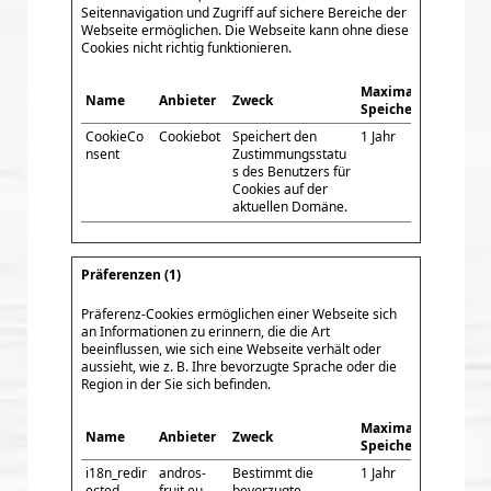
Seitennavigation und Zugriff auf sichere Bereiche der
Webseite ermöglichen. Die Webseite kann ohne diese
Cookies nicht richtig funktionieren.
Maximale
Name
Anbieter
Zweck
Speicherdauer
CookieCo
Cookiebot
Speichert den
1 Jahr
nsent
Zustimmungsstatu
s des Benutzers für
Cookies auf der
aktuellen Domäne.
Präferenzen (1)
Präferenz-Cookies ermöglichen einer Webseite sich
an Informationen zu erinnern, die die Art
beeinflussen, wie sich eine Webseite verhält oder
aussieht, wie z. B. Ihre bevorzugte Sprache oder die
Region in der Sie sich befinden.
Maximale
Name
Anbieter
Zweck
Speicherdauer
i18n_redir
andros-
Bestimmt die
1 Jahr
ected
fruit.eu
bevorzugte