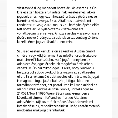
Visszavonási jog megadott hozzájárulás esetén Ha Ön
kifejezetten hozzájárult adatainak kezeléséhez, akkor
jogosult arra, hogy ezen hozzájárulását a jövőre nézve
bármikor visszavonja. Ez az Általános adatvédelmi
rendelet (DSGVO) 2018. május 25-i hatálybalépése előtt
tett hozzájáruló nyilatkozatok visszavonására
vonatkozóan is érvényes. A hozzájárulás visszavonása a
jövőre nézve érvényes, az adatok visszavonásig történt
kezelésének jogszerű voltát nem érinti.
Szükség esetén kérjük, írjon az Andros Austria GmbH
címére, vagy küldjön e-mailt az info@andros-fruit.eu e-
mail-címre! Tiltakozáshoz való jog Amennyiben az
adatkezelést jogos érdekeink megóvása érdekében
végezzük, Ön bármikor jogosult arra, hogy rendkívüli
helyzetéből adódó okokból tiltakozzon az adatkezelés
ellen. Ez a reklámcélú adatkezelés elleni tiltakozás jogát
is magában foglalja. A tiltakozás, kifogás kötetlen
formában történhet, azt postai úton kell megküldeni az
alábbi címre: Andros Austria GmbH, Porzellangasse
21/OG1/Top 1 1090 Wien (Bécs) vagy e-mailben a
következő címre: info@andros-fruit.eu Általános
adatvédelmi tájékoztatónk módosítása Adatvédelmi
intézkedéseink, rendelkezéseink szükség esetén történő
módosításának jogát fenntartjuk.