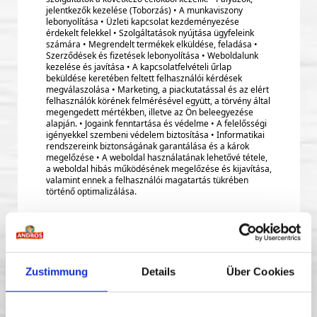
jelentkezők kezelése (Toborzás) • A munkaviszony
lebonyolítása • Üzleti kapcsolat kezdeményezése
érdekelt felekkel • Szolgáltatások nyújtása ügyfeleink
számára • Megrendelt termékek elküldése, feladása •
Szerződések és fizetések lebonyolítása • Weboldalunk
kezelése és javítása • A kapcsolatfelvételi űrlap
beküldése keretében feltett felhasználói kérdések
megválaszolása • Marketing, a piackutatással és az elért
felhasználók körének felmérésével együtt, a törvény által
megengedett mértékben, illetve az Ön beleegyezése
alapján. • Jogaink fenntartása és védelme • A felelősségi
igényekkel szembeni védelem biztosítása • Informatikai
rendszereink biztonságának garantálása és a károk
megelőzése • A weboldal használatának lehetővé tétele,
a weboldal hibás működésének megelőzése és kijavítása,
valamint ennek a felhasználói magatartás tükrében
történő optimalizálása.
Természetesen kötelezzük szolgáltatóinkat az érvényben
lévő adatvédelmi előírások betartására.
Milyen jogalapon történik az adatok kezelése,
feldolgozása?
Zustimmung
Details
Über Cookies
Személyes adatainak kezelésének, feldolgozásának
jogalapja üzleti kapcsolatunk jellegétől függ, azaz
annyiban és addig tart, • amennyiben és ameddig Ön az