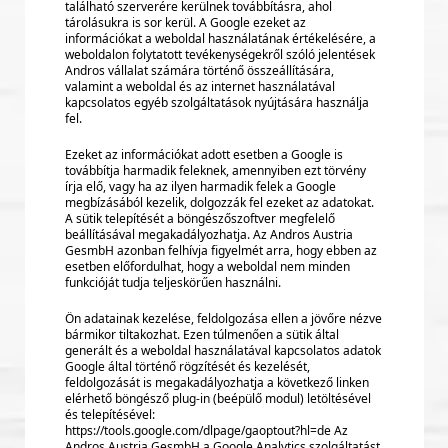
található szerverére kerülnek továbbításra, ahol
tárolásukra is sor kerül. A Google ezeket az
információkat a weboldal használatának értékelésére, a
weboldalon folytatott tevékenységekről szóló jelentések
Andros vállalat számára történő összeállítására,
valamint a weboldal és az internet használatával
kapcsolatos egyéb szolgáltatások nyújtására használja
fel.
Ezeket az információkat adott esetben a Google is
továbbítja harmadik feleknek, amennyiben ezt törvény
írja elő, vagy ha az ilyen harmadik felek a Google
megbízásából kezelik, dolgozzák fel ezeket az adatokat.
A sütik telepítését a böngészőszoftver megfelelő
beállításával megakadályozhatja. Az Andros Austria
GesmbH azonban felhívja figyelmét arra, hogy ebben az
esetben előfordulhat, hogy a weboldal nem minden
funkcióját tudja teljeskörűen használni.
Ön adatainak kezelése, feldolgozása ellen a jövőre nézve
bármikor tiltakozhat. Ezen túlmenően a sütik által
generált és a weboldal használatával kapcsolatos adatok
Google által történő rögzítését és kezelését,
feldolgozását is megakadályozhatja a következő linken
elérhető böngésző plug-in (beépülő modul) letöltésével
és telepítésével:
https://tools.google.com/dlpage/gaoptout?hl=de Az
Andros Austria GesmbH a Google Analytics szolgáltatást