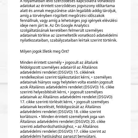
A folyamatban lévő szerződéses kapcsolatra vonatkozó
adatokat az érintett szerződéses jogviszony időtartama
alatt és annak megszűnése után legalább addig tároljuk,
amíg a törvényben rögzített megőrzési időszakok
fennállnak, vagy amíg a lehetséges jogi igények elévülési
ideje nem járt le. Az Ön Google Analytics
szolgáltatásának keretében felmerült személyes
adatainak törlése az üzemeltetők vonatkozó adatvédelmi
nyilatkozataiban, szabályzataiban leírtak szerint történik.
Milyen jogok Illetik meg Önt?
Minden érintett személy • jogosult az általunk
feldolgozott személyes adatairól az Általános
adatvédelmi rendelet (DSGVO) 15. cikkének
rendelkezései szerint tájékoztatást kérni, • személyes
adatainak hiányos vagy helytelen volta esetén jogosult
azok Általános adatvédelmi rendelet (DSGVO) 16. cikke
szerinti helyesbítését kérni, • jogosult személyes
adatainak az Általános adatvédelmi rendelet (DSGVO)
17. cikke szerinti törlését kérni, • jogosult személyes
adatainak kezelését, feldolgozását az Általános
adatvédelmi rendelet (DSGVO) 18. cikke szerint
korlátozni. • Minden érintett személynek joga van
Általános adatvédelmi rendelet (DSGVO) 20. cikke
szerinti adathordozhatósághoz, • az Általános
adatvédelmi rendelet (DSGVO) 17. cikke szerint az
adatvédelmi hatósághoz panaszt benyújtani.