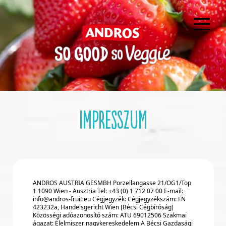
Ugrás a tartalomra
Impresszum
ANDROS AUSTRIA GESMBH Porzellangasse 21/OG1/Top
1 1090 Wien - Ausztria Tel: +43 (0) 1 712 07 00 E-mail:
info@andros-fruit.eu Cégjegyzék: Cégjegyzékszám: FN
423232a, Handelsgericht Wien [Bécsi Cégbíróság]
Közösségi adóazonosító szám: ATU 69012506 Szakmai
ágazat: Élelmiszer nagykereskedelem A Bécsi Gazdasági