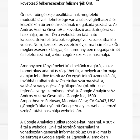
következő felkeresésekor felismerjék Önt.
Önnek - böngészője beállításainak megfelelő
módosításával - lehetősége van a sütik végfelhasználói
készülékén történő tárolásának megakadályozására. Az
Andros Austria GesmbH a következő adatkategóriákat
használja, amikor Ön a weboldalon található
kapcsolatfelvételi űrlapok segítségével kapcsolatba lép
velünk: Nem, kereszt- és vezetéknév, e-mail cím és az Ön
megkeresésének tárgya; és - amennyiben megadja címét
és telefonszámát, akkor cégünk ezeket is használja.
Amennyiben fényképeket küld nekünk magáról, akkor
biometrikus adatait is rögzíthetjük, amelyek arcformája
alapján lehetővé teszik az Ön egyértelmű azonosítását,
továbbá utalhatnak az Ön etnikai származására,
vallására vagy egészségi állapotára (pl. bőrszíne,
fejfedője vagy szemüvege révén). Google Analytics: Az
Andros Austria GesmbH a Google Inc, 1600
Amphitheatre Parkway, Mountain View, CA 94043, USA
(„Google”) által nyújtott Google Analytics webes elemző
szolgáltatást használja weboldalán.
A Google Analytics sütiket (cookie-kat) használ. A sütik
által a weboldal Ön által történő használatára
vonatkozóan generált információk (az Ön IP-címét is
beleértve) a Google egyik, az Egyesült Államokban