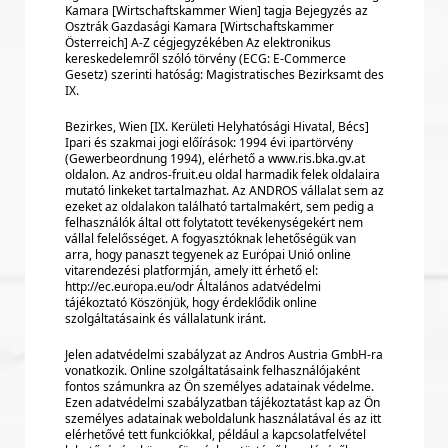
Kamara [Wirtschaftskammer Wien] tagja Bejegyzés az
Osztrák Gazdasági Kamara [Wirtschaftskammer
Österreich] A-Z cégjegyzékében Az elektronikus
kereskedelemről szóló törvény (ECG: E-Commerce
Gesetz) szerinti hatóság: Magistratisches Bezirksamt des
IX.
Bezirkes, Wien [IX. Kerületi Helyhatósági Hivatal, Bécs]
Ipari és szakmai jogi előírások: 1994 évi ipartörvény
(Gewerbeordnung 1994), elérhető a www.ris.bka.gv.at
oldalon. Az andros-fruit.eu oldal harmadik felek oldalaira
mutató linkeket tartalmazhat. Az ANDROS vállalat sem az
ezeket az oldalakon található tartalmakért, sem pedig a
felhasználók által ott folytatott tevékenységekért nem
vállal felelősséget. A fogyasztóknak lehetőségük van
arra, hogy panaszt tegyenek az Európai Unió online
vitarendezési platformján, amely itt érhető el:
http://ec.europa.eu/odr Általános adatvédelmi
tájékoztató Köszönjük, hogy érdeklődik online
szolgáltatásaink és vállalatunk iránt.
Jelen adatvédelmi szabályzat az Andros Austria GmbH-ra
vonatkozik. Online szolgáltatásaink felhasználójaként
fontos számunkra az Ön személyes adatainak védelme.
Ezen adatvédelmi szabályzatban tájékoztatást kap az Ön
személyes adatainak weboldalunk használatával és az itt
elérhetővé tett funkciókkal, például a kapcsolatfelvétel