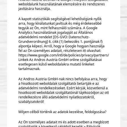
weboldalunk használatának elemzésére és rendszeres
javítására használja.
A kapott statisztikák segítségével lehetőségünk nyílik
arra, hogy kínálatunkat javítsuk és még érdekesebbé
tegyük az Ön, mint felhasználó számára. A Google
Analytics használatának jogalapját az Általános
adatvédelmi rendelet [DS-GVO: Datenschutz-
Grundverordnung] 6. cikk (1) bekezdés 1. pontjának f)
alpontja képezi. Arról, hogy a Google hogyan használja
fel az Ön személyes adatait, részletesen itt olvashat:
https://www.google.com/intl/de/policies/privacy/partners/
Linkek Az Andros Austria GmbH online szolgáltatásai
esetlegesen külső weboldalakra mutató linkeket
tartalmaznak.
Az Andros Austria GmbH-nak nincs befolyása arra, hogy
a hivatkozott weboldalak szolgáltatói betartják-e az
adatvédelmi rendelkezéseket. Ezért kérjük, közvetlenül a
hivatkozott weboldalak szolgáltatóinál tájékozódjon az ott
rendelkezésre álló adatvédelmi nyilatkozatokról,
szabályzatokról!
Milyen célból történik az adatok kezelése, feldolgozása?
Az Ön személyes adatait mi és adott esetben a megbízott
szolgáltatók a következő célokból kezelik: • Pályázók,