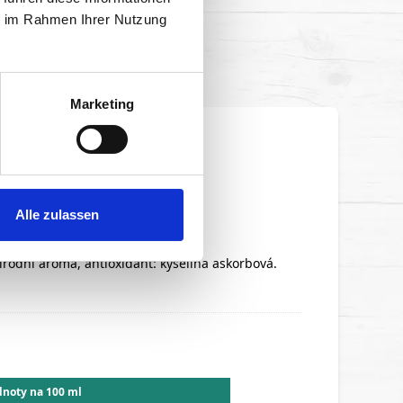
MARACUJA 1l
ie im Rahmen Ihrer Nutzung
Marketing
INKAMI 1 l
Alle zulassen
írodní aroma, antioxidant: kyselina askorbová.
noty na 100 ml