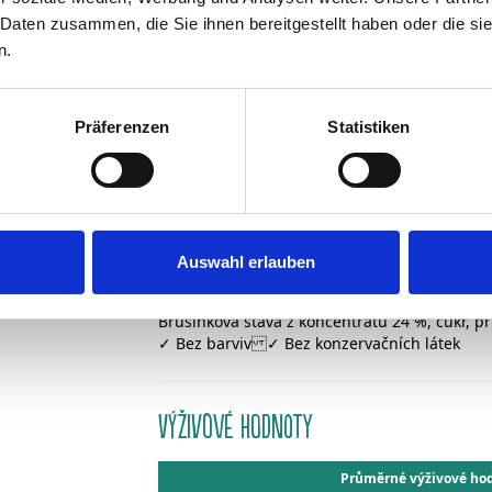
BRUSINKY 1 l
Liči 1l
 Daten zusammen, die Sie ihnen bereitgestellt haben oder die s
n.
Präferenzen
Statistiken
OSVĚŽUJÍCÍ NÁPOJ S BRUS
Auswahl erlauben
SLOŽENÍ
Brusinková šťáva z koncentrátu 24 %, cukr, př
✓ Bez barviv ✓ Bez konzervačních látek
Výživové hodnoty
Průměrné výživové hod