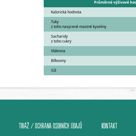
Průměrné výživové hod
Kalorická hodnota
Tuky
z toho nasycené mastné kyseliny
Sacharidy
z toho cukry
Vláknina
Bílkoviny
Sůl
TIRÁŽ / OCHRANA OSOBNÍCH ÚDAJŮ
KONTAKT