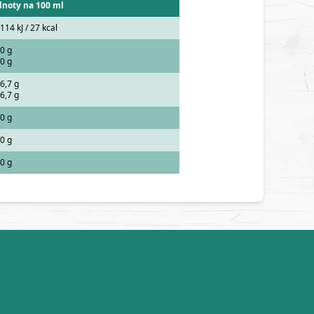
noty na 100 ml
114 kJ / 27 kcal
0 g
0 g
6,7 g
6,7 g
0 g
0 g
0 g