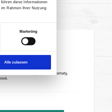
 führen diese Informationen
MARACUJA 1l
ie im Rahmen Ihrer Nutzung
Marketing
ONY 1 l
Alle zulassen
dní citronové aroma s přírodními aromaty,
bová.