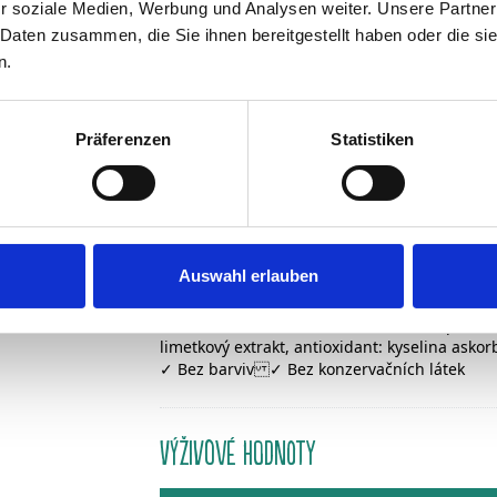
r soziale Medien, Werbung und Analysen weiter. Unsere Partner
BRUSINKY 1 l
Liči 1l
 Daten zusammen, die Sie ihnen bereitgestellt haben oder die s
n.
Präferenzen
Statistiken
OSVĚŽUJÍCÍ NÁPOJ S CITR
SLOŽENÍ
Auswahl erlauben
Pitná voda, citronová šťáva 11 %, cukr, příro
limetkový extrakt, antioxidant: kyselina askor
✓ Bez barviv ✓ Bez konzervačních látek
Výživové hodnoty