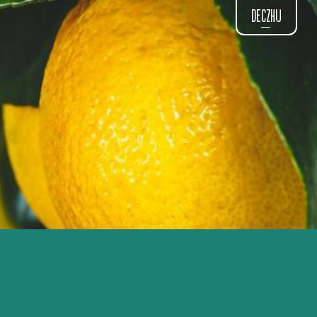
DE
CZ
HU