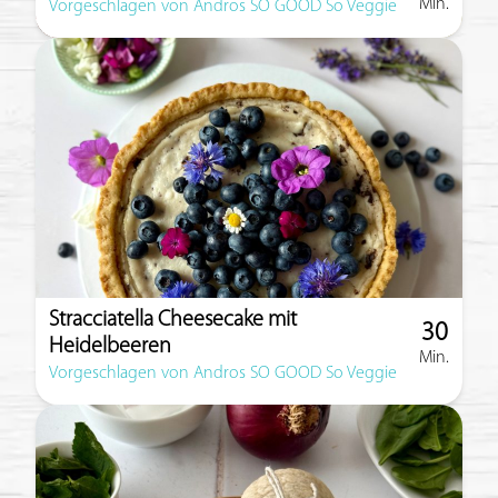
Min.
Zubereitun
Vorgeschlagen von Andros SO GOOD So Veggie
Stracciatella Cheesecake mit
30
Heidelbeeren
Min.
Zubereitun
Vorgeschlagen von Andros SO GOOD So Veggie