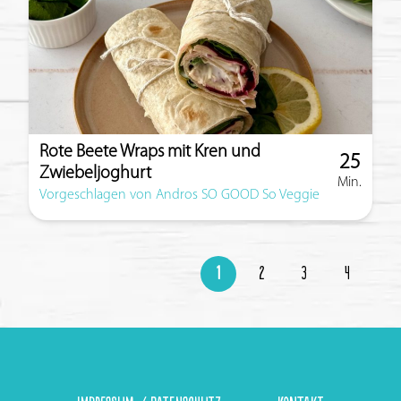
Rote Beete Wraps mit Kren und
25
Zwiebeljoghurt
Min.
Zubereitun
Vorgeschlagen von Andros SO GOOD So Veggie
1
2
3
4
Seite
Seite
Seite
Seite