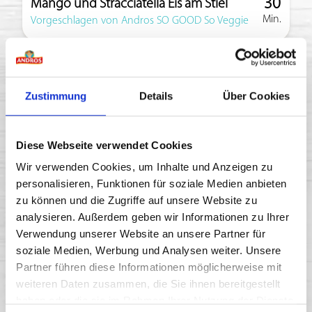
30
Mango und Stracciatella Eis am Stiel
Min.
Zubereitun
Vorgeschlagen von Andros SO GOOD So Veggie
Zustimmung
Details
Über Cookies
Diese Webseite verwendet Cookies
Wir verwenden Cookies, um Inhalte und Anzeigen zu
personalisieren, Funktionen für soziale Medien anbieten
zu können und die Zugriffe auf unsere Website zu
analysieren. Außerdem geben wir Informationen zu Ihrer
30
Zitronen-Lavendel-Vanille-Kuchen
Verwendung unserer Website an unsere Partner für
Min.
Zubereitun
soziale Medien, Werbung und Analysen weiter. Unsere
Vorgeschlagen von Andros SO GOOD So Veggie
Partner führen diese Informationen möglicherweise mit
weiteren Daten zusammen, die Sie ihnen bereitgestellt
haben oder die sie im Rahmen Ihrer Nutzung der Dienste