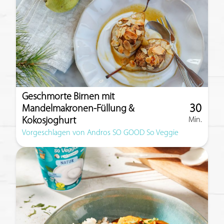
Geschmorte Birnen mit
30
Mandelmakronen-Füllung &
Kokosjoghurt
Min.
Zubereitun
Vorgeschlagen von Andros SO GOOD So Veggie